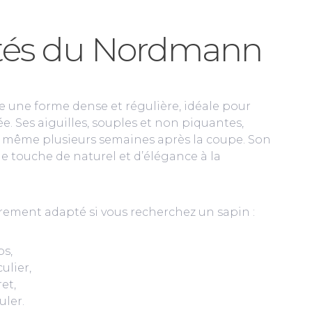
ités du Nordmann
 une forme dense et régulière, idéale pour
e. Ses aiguilles, souples et non piquantes,
 même plusieurs semaines après la coupe. Son
e touche de naturel et d’élégance à la
èrement adapté si vous recherchez un sapin :
ps,
ulier,
et,
uler.