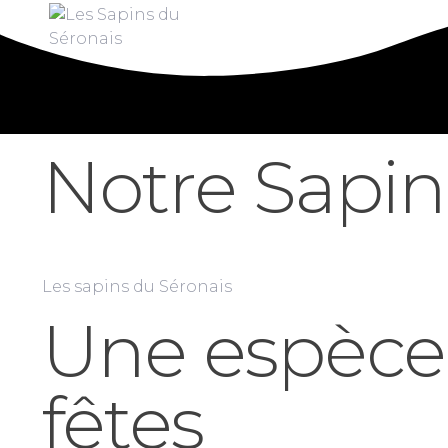
Notre Sapi
Les sapins du Séronais
Une espèce 
fêtes