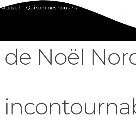
Accueil
Qui sommes nous ?
Nos sapins
Actual
n de Noël No
incontournab