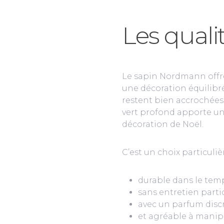
Les qual
Le sapin Nordmann offre
une décoration équilibré
restent bien accrochées
vert profond apporte un
décoration de Noël.
C’est un choix particuli
durable dans le tem
sans entretien partic
avec un parfum discr
et agréable à manip