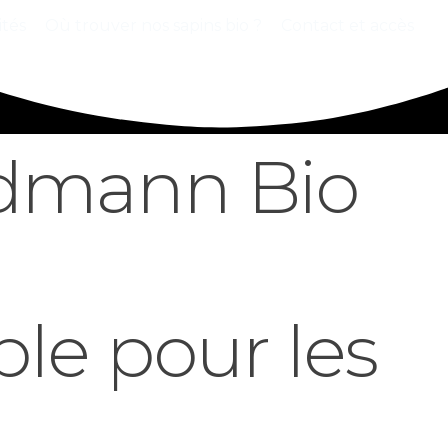
ités
Où trouver nos sapins bio ?
Contact et accès
rdmann Bio
le pour les