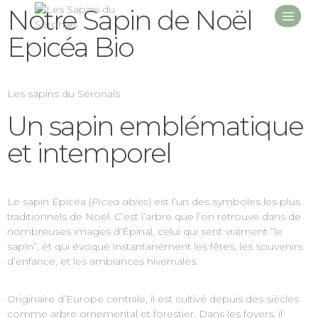
Notre Sapin de Noël
Epicéa Bio
Les sapins du Séronais
Un sapin emblématique
et intemporel
Le sapin Épicéa (
Picea abies
) est l’un des symboles les plus
traditionnels de Noël. C’est l’arbre que l’on retrouve dans de
nombreuses images d’Épinal, celui qui sent vraiment “le
sapin”, et qui évoque instantanément les fêtes, les souvenirs
d’enfance, et les ambiances hivernales.
Originaire d’Europe centrale, il est cultivé depuis des siècles
comme arbre ornemental et forestier. Dans les foyers, il