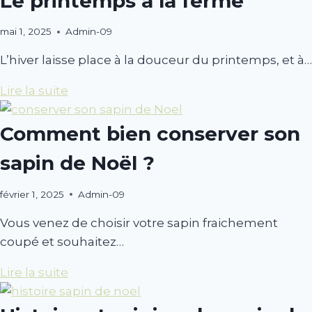
Le printemps à la ferme
mai 1, 2025
Admin-09
A
u
L’hiver laisse place à la douceur du printemps, et à…
t
h
Lire la suite
o
r
Comment bien conserver son
sapin de Noël ?
février 1, 2025
Admin-09
A
u
Vous venez de choisir votre sapin fraichement
t
coupé et souhaitez…
h
o
Lire la suite
r